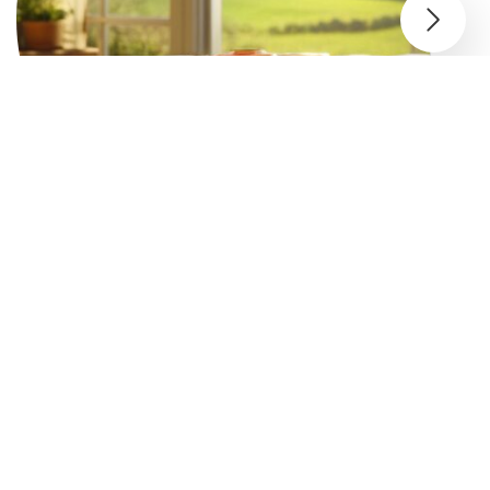
Guide des différentes dosettes Senseo pour
une dégustation optimale
16 décembre 2025
|
aunaysurodon
|
0 Comments
Maison
Depuis leur lancement en 2001 par Philips, les dosettes