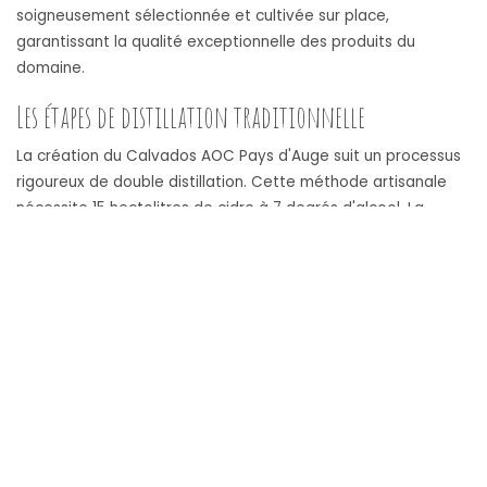
soigneusement sélectionnée et cultivée sur place,
garantissant la qualité exceptionnelle des produits du
domaine.
Les étapes de distillation traditionnelle
La création du Calvados AOC Pays d'Auge suit un processus
rigoureux de double distillation. Cette méthode artisanale
nécessite 15 hectolitres de cidre à 7 degrés d'alcool. La
première phase de distillation s'étend sur 8 heures, avec un
ratio précis : 10 litres de cidre produisent 1 litre de Calvados.
Le spiritueux achève sa transformation en vieillissant dans
des fûts de chêne pendant une période minimale de 2 ans,
avant d'être ajusté à un degré de commercialisation de 40-
42°.
La reconnaissance internationale de la
marque